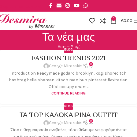
Skip to main content
0
€
0.00
Τα νέα μας
Home
Blog
BLOG
FASHION TRENDS 2021
0
George Mirarakis
Introduction Readymade godard brooklyn, kogi shoreditch
hashtag hella shaman kitsch man bun pinterest flexitarian.
Offal occupy cham...
CONTINUE READING
BLOG
ΤΑ TOP ΚΑΛΟΚΑΙΡΙΝΑ OUTFIT
0
George Mirarakis
Όσο η θερμοκρασία ανεβαίνει, τόσο θέλουμε να φοράμε άνετα
και δροσερά ρούχα. Αέρινα φορέματα, φαρδιές παντελόνες,