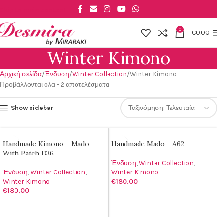
Skip to main content
0
€
0.00
Winter Kimono
Αρχική σελίδα
Ένδυση
Winter Collection
Winter Kimono
Προβάλλονται όλα - 2 αποτελέσματα
Show sidebar
Handmade Kimono – Mado
Handmade Mado – A62
With Patch D36
Ένδυση
,
Winter Collection
,
Ένδυση
,
Winter Collection
,
Winter Kimono
Winter Kimono
€
180.00
€
180.00
ΠΡΟΣΘΉΚΗ ΣΤΟ ΚΑΛΆΘΙ
ΠΡΟΣΘΉΚΗ ΣΤΟ ΚΑΛΆΘΙ