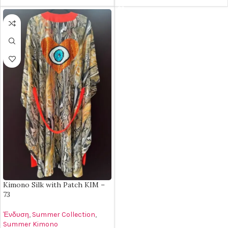
Kimono Silk with Patch KIM –
73
Ένδυση
,
Summer Collection
,
Summer Kimono