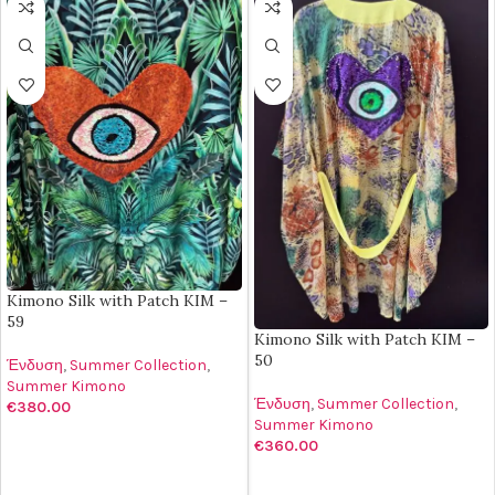
Kimono Silk with Patch KIM –
59
Kimono Silk with Patch KIM –
50
Ένδυση
,
Summer Collection
,
Summer Kimono
Ένδυση
,
Summer Collection
,
€
380.00
Summer Kimono
ΠΡΟΣΘΉΚΗ ΣΤΟ ΚΑΛΆΘΙ
€
360.00
ΠΡΟΣΘΉΚΗ ΣΤΟ ΚΑΛΆΘΙ