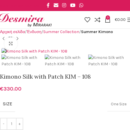
Skip to main content
0
€
0.00
Αρχική σελίδα
Ένδυση
Summer Collection
Summer Kimono
Click to enlarge
Kimono Silk with Patch KIM – 108
€
330.00
SIZE
One Size