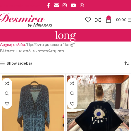
Skip to main content
0
€
0.00
long
Αρχική σελίδα
Προϊόντα με ετικέτα “long”
Βλέπετε 1–12 από 33 αποτελέσματα
Show sidebar