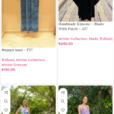
Handmade Kimono – Mado
With Patch – A37
Winter Collection
,
Mado
,
Ένδυση
€
240.00
Φόρεμα maxi – F37
ΠΡΟΣΘΉΚΗ ΣΤΟ ΚΑΛΆΘΙ
Ένδυση
,
Winter Collection
,
Winter Dresses
€
150.00
ΠΡΟΣΘΉΚΗ ΣΤΟ ΚΑΛΆΘΙ