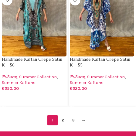
Handmade Kaftan Crepe Satin
Handmade Kaftan Crepe Satin
K – 56
K – 55
Ένδυση
,
Summer Collection
,
Ένδυση
,
Summer Collection
,
Summer Kaftans
Summer Kaftans
€
250.00
€
220.00
ΠΡΟΣΘΉΚΗ ΣΤΟ ΚΑΛΆΘΙ
ΠΡΟΣΘΉΚΗ ΣΤΟ ΚΑΛΆΘΙ
1
2
3
→