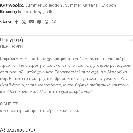
Κατηγορίες:
Summer Collection
,
Summer Kaftans
,
Ένδυση
Ετικέτες:
kaftan
,
long
,
silk
Share:
Περιγραφή
ΠΕΡΙΓΡΑΦΗ
Καφτάνι crepe – satin σε χρώμα φόντου ροζ σομόν και τουρκουάζ με
πράσινο. Η ιδιαιτερότητά του είναι ότι στα πλαινά έχει σχέδια με παγώνια
σε τυρκουάζ – μπλέ χρώματα. Το ντεκολτέ είναι σε σχήμα V. Μπορεί να
φορεθεί από το πρωί μέχρι το βράδυ και είναι για όλες τις γυναίκες. Δεν
είναι διάφανο, είναι ευκολοφόρετο, άνετο, θηλυκό αισθησιακό και πάνω
απ’ όλα οικονομικό. Πλένεται στο χέρι με κρύο νερό.
ΟΔΗΓΙΕΣ
dry clean η πλύσιμο στο χέρι με κρύο νερό.
Αξιολογήσεις (0)