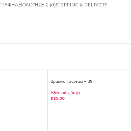
ΓΡΑΦΉ
ΑΞΙΟΛΟΓΉΣΕΙΣ (0)
SHIPPING & DELIVERY
Βραδινό Τσαντάκι – Β8
Αξεσουάρ
,
Bags
€
85.00
ΑΛΆΘΙ
ΠΡΟΣΘΉΚΗ ΣΤΟ ΚΑΛΆΘΙ