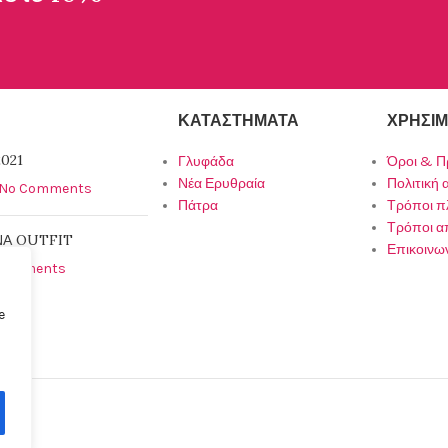
ΚΑΤΑΣΤΉΜΑΤΑ
ΧΡΉΣΙΜ
021
Γλυφάδα
Όροι & Π
Νέα Ερυθραία
Πολιτική
No Comments
Πάτρα
Τρόποι 
Τρόποι α
ΝΑ OUTFIT
Επικοινω
Comments
e