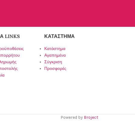
Α LINKS
ΚΑΤΆΣΤΗΜΑ
ροϋποθέσεις
Κατάστημα
 απορρήτου
Αγαπημένα
πληρωμής
Σύγκριση
ποστολής
Προσφορές
νία
Powered by
Broject