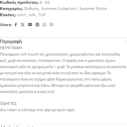
Κωδικός προϊόντος:
A - 43
Κατηγορίες:
Ένδυση
,
Summer Collection
,
Summer Shirts
Ετικέτες:
shirt
,
silk
,
TOP
Share:
Περιγραφή
ΠΕΡΙΓΡΑΦΗ
Πουκάμισο silk touch σε χρυσοκίτρινο χρώμα φόντου και λουλούδια
ροζ, μωβ και κόκκινες παπαρούνες. Ο γιακάς και οι μανσέτες έχουν
εσωτερικό ρέλι σε χρώμα μπλε – μωβ. Τα μανίκια καταλήγουν σε μανσέτα
με κουμπί και όλα τα κουμπιά είναι ντυτά από το ίδιο ύφασμα. Το
πουκάμισο είναι σε σχήμα οβάλ δημιουργώντας στο κάτω μέρος
ημικύκλιο μπροστά και πίσω. Μπορεί να φορεθεί μέσα και έξω από
παντελόνι, φούστα ή σορτς κτλ.
ΟΔΗΓΙΕΣ
dry clean ή πλύσιμο στο χέρι με κρύο νερό.