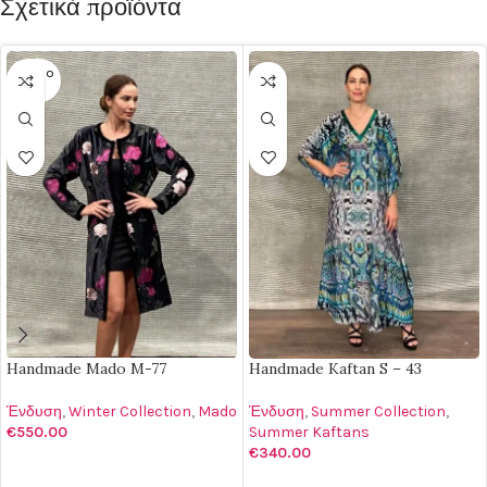
Σχετικά προϊόντα
SOLD O
UT
Handmade Mado M-77
Handmade Kaftan S – 43
Ένδυση
,
Winter Collection
,
Mado
Ένδυση
,
Summer Collection
,
€
550.00
Summer Kaftans
€
340.00
ΔΙΑΒΆΣΤΕ ΠΕΡΙΣΣΌΤΕΡΑ
ΠΡΟΣΘΉΚΗ ΣΤΟ ΚΑΛΆΘΙ