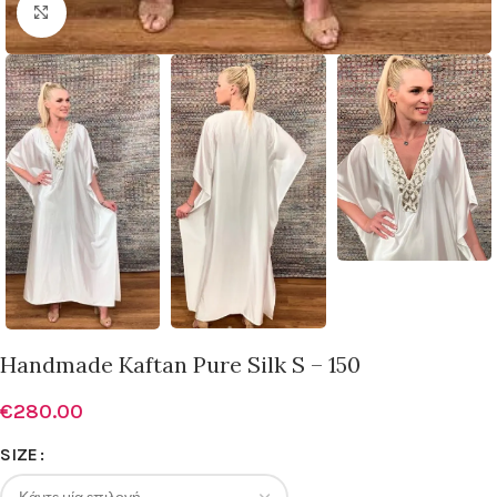
Click to enlarge
Handmade Kaftan Pure Silk S – 150
€
280.00
SIZE