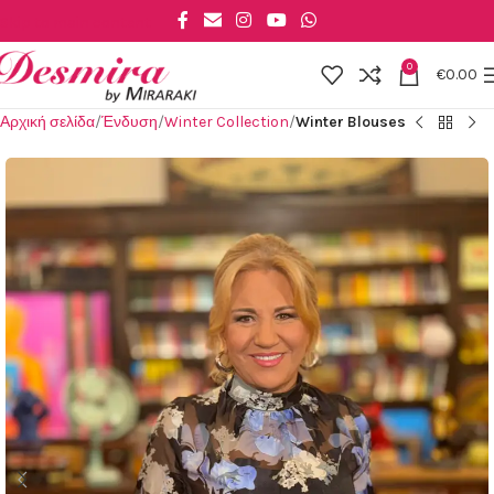
Skip to main content
0
€
0.00
Αρχική σελίδα
Ένδυση
Winter Collection
Winter Blouses