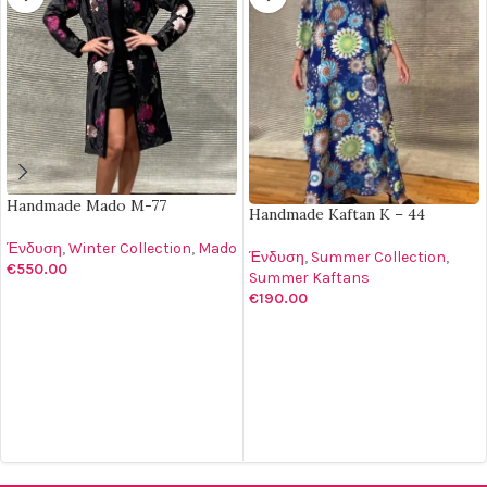
Handmade Mado M-77
Handmade Kaftan K – 44
Ένδυση
,
Winter Collection
,
Mado
Ένδυση
,
Summer Collection
,
€
550.00
Summer Kaftans
€
190.00
ΔΙΑΒΆΣΤΕ ΠΕΡΙΣΣΌΤΕΡΑ
ΠΡΟΣΘΉΚΗ ΣΤΟ ΚΑΛΆΘΙ