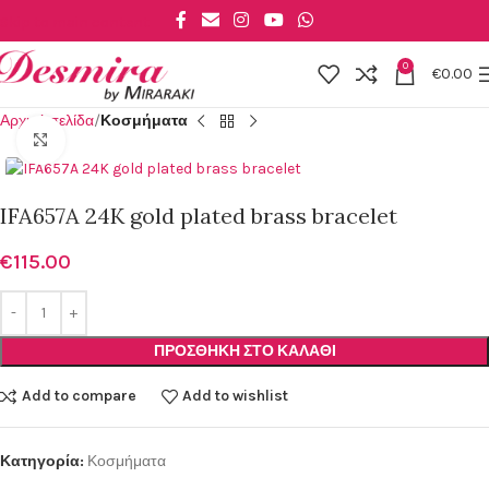
Skip to main content
0
€
0.00
Αρχική σελίδα
Κοσμήματα
Click to enlarge
IFA657A 24K gold plated brass bracelet
€
115.00
ΠΡΟΣΘΉΚΗ ΣΤΟ ΚΑΛΆΘΙ
Add to compare
Add to wishlist
Κατηγορία:
Κοσμήματα