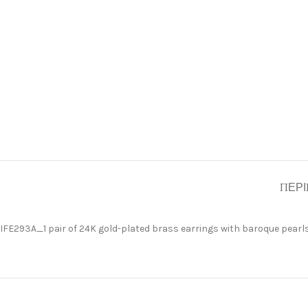
ΠΕΡΙ
IFE293A_1 pair of 24K gold-plated brass earrings with baroque pearl