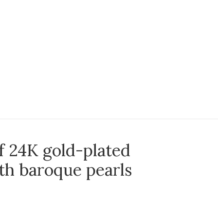
f 24K gold-plated
ith baroque pearls