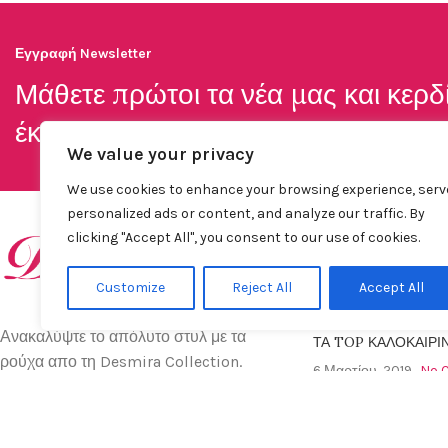
Εγγραφή Newsletter
Μάθετε πρώτοι τα νέα μας και κερδ
έκπτωση απο το
Desmira
We value your privacy
We use cookies to enhance your browsing experience, serv
personalized ads or content, and analyze our traffic. By
ΤΕΛΕΥΤΑΊΑ ΝΈΑ
clicking "Accept All", you consent to our use of cookies.
FASHION TRENDS 2
Customize
Reject All
Accept All
19 Οκτωβρίου, 2020
Ανακαλύψτε το απόλυτο στυλ με τα
ΤΑ TOP ΚΑΛΟΚΑΙΡΙ
ρούχα απο τη Desmira Collection.
6 Μαρτίου, 2019
No 