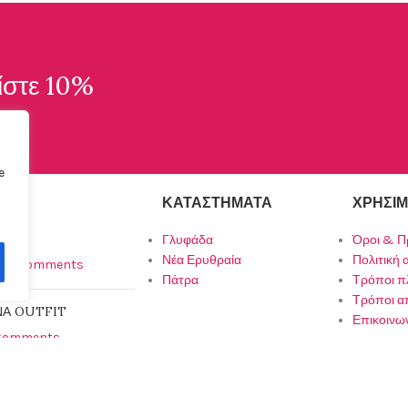
ίστε 10%
e
ΚΑΤΑΣΤΉΜΑΤΑ
ΧΡΉΣΙΜ
021
Γλυφάδα
Όροι & Π
Νέα Ερυθραία
Πολιτική
No Comments
Πάτρα
Τρόποι 
Τρόποι α
ΝΑ OUTFIT
Επικοινω
Comments