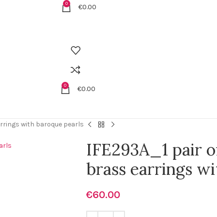
0
€
0.00
0
€
0.00
arrings with baroque pearls
IFE293A_1 pair o
brass earrings w
€
60.00