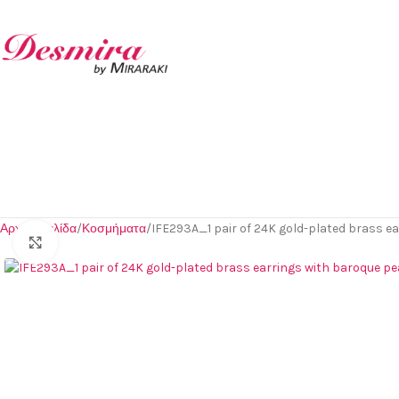
Αρχική σελίδα
Κοσμήματα
IFE293A_1 pair of 24K gold-plated brass e
Click to enlarge