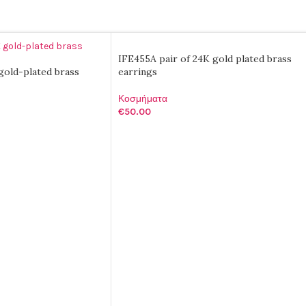
IFE455A pair of 24K gold plated brass
gold-plated brass
earrings
Κοσμήματα
€
50.00
ΠΡΟΣΘΉΚΗ ΣΤΟ ΚΑΛΆΘΙ
ΑΛΆΘΙ