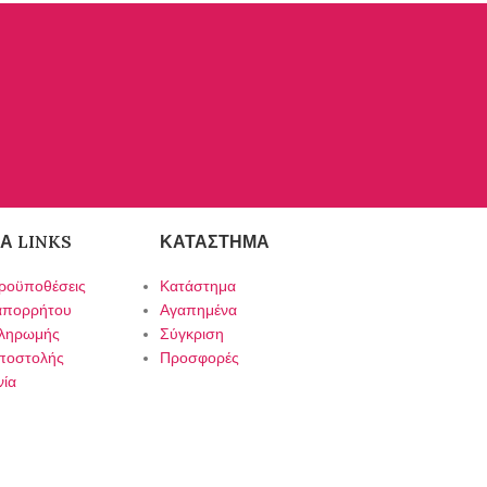
Α LINKS
ΚΑΤΆΣΤΗΜΑ
ροϋποθέσεις
Κατάστημα
 απορρήτου
Αγαπημένα
πληρωμής
Σύγκριση
ποστολής
Προσφορές
νία