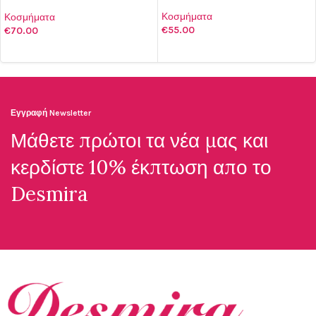
emerald and 24K gold-plated
brass
Κοσμήματα
Κοσμήματα
€
55.00
€
70.00
ΠΡΟΣΘΉΚΗ ΣΤΟ ΚΑΛΆΘΙ
ΠΡΟΣΘΉΚΗ ΣΤΟ ΚΑΛΆΘΙ
Εγγραφή Newsletter
Μάθετε πρώτοι τα νέα μας και
κερδίστε 10% έκπτωση απο το
Desmira