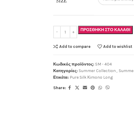
SIZE
ΠΡΟΣΘΉΚΗ ΣΤΟ ΚΑΛΆΘΙ
Add to compare
Add to wishlist
Κωδικός προϊόντος:
SM - 404
Κατηγορίες:
Summer Collection
,
Summer
Ετικέτα:
Pure Silk Κimono Long
Share: