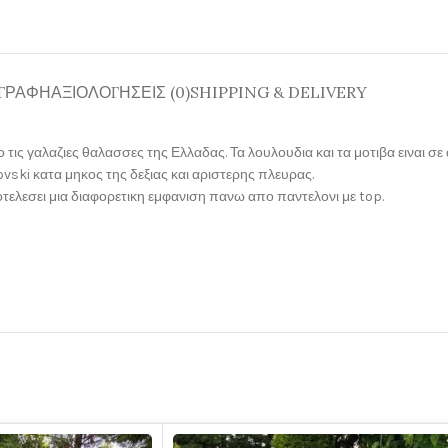
ΓΡΑΦΉ
ΑΞΙΟΛΟΓΉΣΕΙΣ (0)
SHIPPING & DELIVERY
 τις γαλαζιες θαλασσες της Ελλαδας. Τα λουλουδια και τα μοτιβα ειναι
vski κατα μηκος της δεξιας και αριστερης πλευρας.
οτελεσει μια διαφορετικη εμφανιση πανω απο παντελονι με top.