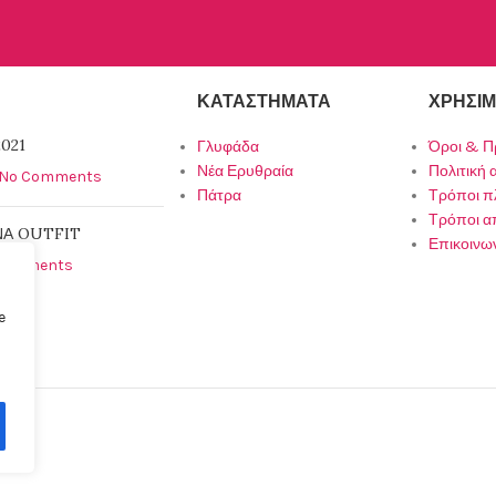
ΚΑΤΑΣΤΉΜΑΤΑ
ΧΡΉΣΙΜ
021
Γλυφάδα
Όροι & Π
Νέα Ερυθραία
Πολιτική
No Comments
Πάτρα
Τρόποι 
Τρόποι α
ΝΑ OUTFIT
Επικοινω
Comments
e