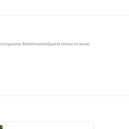
 σε αποχρωσεις θαλασσογαλαζομπλε επανω σε λευκη