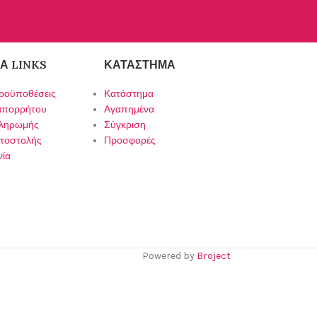
Α LINKS
ΚΑΤΆΣΤΗΜΑ
ροϋποθέσεις
Κατάστημα
 απορρήτου
Αγαπημένα
πληρωμής
Σύγκριση
ποστολής
Προσφορές
νία
Powered by
Broject