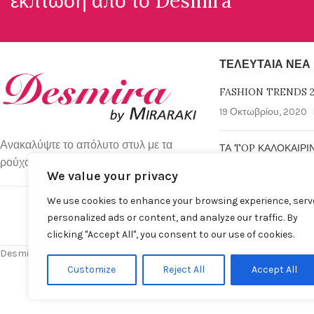
έκπτωση απο το
Desmira
ΤΕΛΕΥΤΑΊΑ ΝΈΑ
FASHION TRENDS 2
19 Οκτωβρίου, 2020
Ανακαλύψτε το απόλυτο στυλ με τα
ΤΑ TOP ΚΑΛΟΚΑΙΡΙ
ρούχα απο τη Desmira Collection.
6 Μαρτίου, 2019
No 
We value your privacy
We use cookies to enhance your browsing experience, serv
personalized ads or content, and analyze our traffic. By
clicking "Accept All", you consent to our use of cookies.
Desmira by Despina Miraraki S.A. © 2025 | All rights Reserved
Customize
Reject All
Accept All