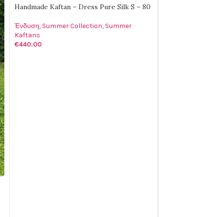
Handmade Kaftan – Dress Pure Silk S – 80
Ένδυση
,
Summer Collection
,
Summer
Kaftans
€
440.00
ΠΡΟΣΘΉΚΗ ΣΤΟ ΚΑΛΆΘΙ
Handmade Dress 
Ένδυση
,
Summer 
Dresses