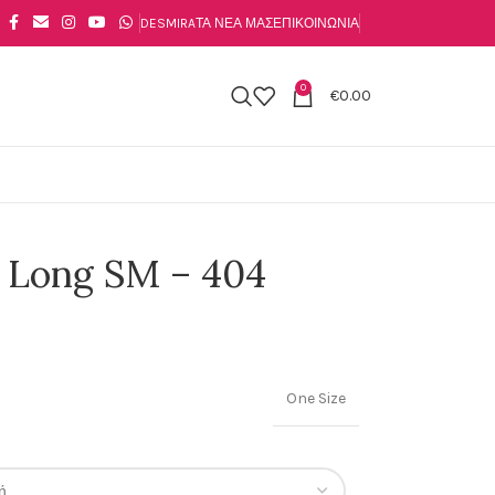
DESMIRA
ΤΑ ΝΈΑ ΜΑΣ
ΕΠΙΚΟΙΝΩΝΊΑ
0
€
0.00
o Long SM – 404
One Size