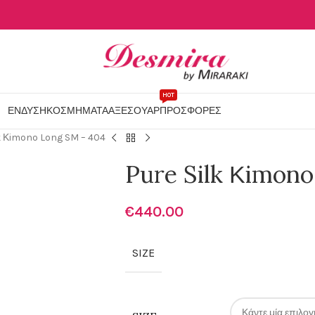
HOT
ΕΝΔΥΣΗ
ΚΟΣΜΗΜΑΤΑ
ΑΞΕΣΟΥΑΡ
ΠΡΟΣΦΟΡΕΣ
k Κimono Long SM – 404
Pure Silk Κimon
€
440.00
SIZE