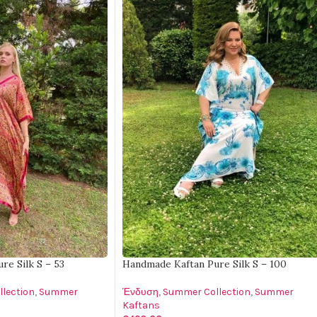
re Silk S – 53
Handmade Kaftan Pure Silk S – 100
lection
,
Summer
Ένδυση
,
Summer Collection
,
Summer
Kaftans