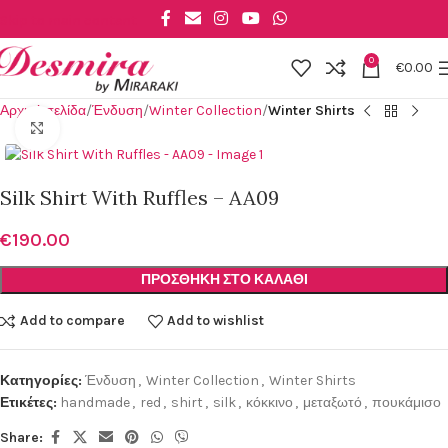
Skip to main content
0
€
0.00
Αρχική σελίδα
Ένδυση
Winter Collection
Winter Shirts
Click to enlarge
Silk Shirt With Ruffles – AA09
€
190.00
ΠΡΟΣΘΉΚΗ ΣΤΟ ΚΑΛΆΘΙ
Add to compare
Add to wishlist
Κατηγορίες:
Ένδυση
,
Winter Collection
,
Winter Shirts
Ετικέτες:
handmade
,
red
,
shirt
,
silk
,
κόκκινο
,
μεταξωτό
,
πουκάμισο
Share: