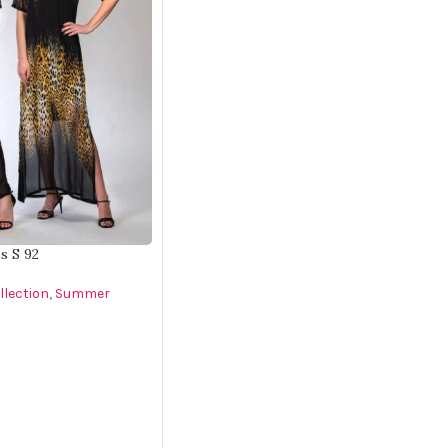
ΠΡΟΣΘΉΚΗ ΣΤΟ ΚΑΛΆΘΙ
s S 92
lection
,
Summer
ΌΤΕΡΑ