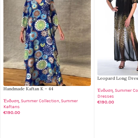
Leopard Long Dres
Handmade Kaftan K – 44
Ένδυση
,
Summer Col
Dresses
Ένδυση
,
Summer Collection
,
Summer
€
190.00
Kaftans
ΔΙΑΒΆΣΤΕ ΠΕΡΙΣΣ
€
190.00
ΠΡΟΣΘΉΚΗ ΣΤΟ ΚΑΛΆΘΙ