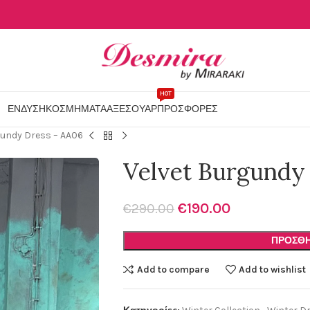
HOT
ΕΝΔΥΣΗ
ΚΟΣΜΗΜΑΤΑ
ΑΞΕΣΟΥΑΡ
ΠΡΟΣΦΟΡΕΣ
gundy Dress – AA06
Velvet Burgundy
€
190.00
€
290.00
ΠΡΟΣΘΉ
Add to compare
Add to wishlist