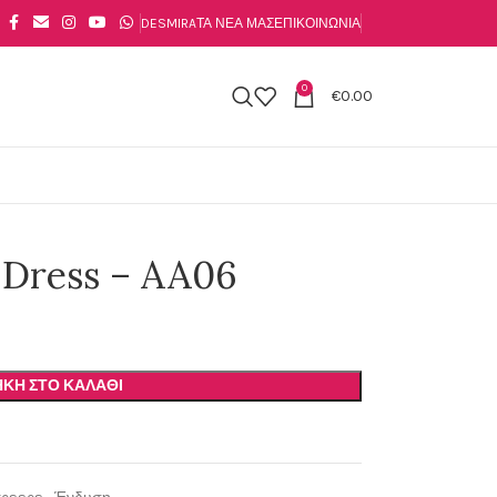
DESMIRA
ΤΑ ΝΈΑ ΜΑΣ
ΕΠΙΚΟΙΝΩΝΊΑ
0
€
0.00
 Dress – AA06
ΚΗ ΣΤΟ ΚΑΛΆΘΙ