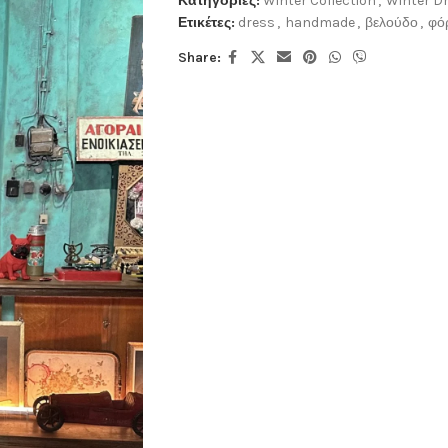
Κατηγορίες:
Winter Collection
,
Winter D
Ετικέτες:
dress
,
handmade
,
βελούδο
,
φό
Share: