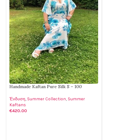
Handmade Kaftan Pure Silk S – 100
Ένδυση
,
Summer Collection
,
Summer
Kaftans
€
420.00
ΠΡΟΣΘΉΚΗ ΣΤΟ ΚΑΛΆΘΙ
Handmade Kaftan 
Ένδυση
,
Summer 