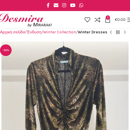
Skip to main content
0
€
0.00
Αρχική σελίδα
Ένδυση
Winter Collection
Winter Dresses
-30%