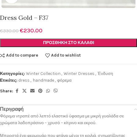
Dress Gold – F37
€
230.00
€
330.00
ΠΡΟΣΘΉΚΗ ΣΤΟ ΚΑΛΆΘΙ
Add to compare
Add to wishlist
Κατηγορίες:
Winter Collection
,
Winter Dresses
,
Ένδυση
Ετικέτες:
dress
,
handmade
,
φόρεμα
Share:
Περιγραφή
Φόρεμα ντραπέ από λεπτό ελαστικό ύφασμα με μικρή γυαλάδα σε
χρώματα λαδοπράσινο – χρυσό – κίτρινο και εκρού.
Μπροστά έχει φερμουάρ που φτάνει μέχρι τη κοιλιά, σχηματίζοντας