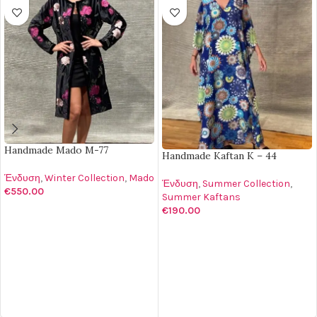
Handmade Mado M-77
Handmade Kaftan K – 44
Ένδυση
,
Winter Collection
,
Mado
Ένδυση
,
Summer Collection
,
€
550.00
Summer Kaftans
€
190.00
ΔΙΑΒΆΣΤΕ ΠΕΡΙΣΣΌΤΕΡΑ
ΠΡΟΣΘΉΚΗ ΣΤΟ ΚΑΛΆΘΙ