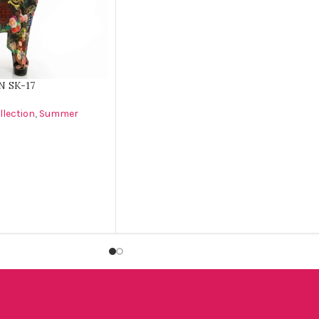
 SK-17
lection
,
Summer
ΑΛΆΘΙ