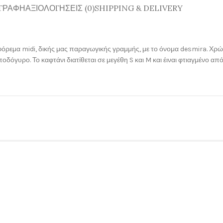
ΓΡΑΦΉ
ΑΞΙΟΛΟΓΉΣΕΙΣ (0)
SHIPPING & DELIVERY
φόρεμα midi, δικής μας παραγωγικής γραμμής, με το όνομα desmira. Χρώμ
οδόγυρο. Το καφτάνι διατίθεται σε μεγέθη S και M και έιναι φτιαγμένο από