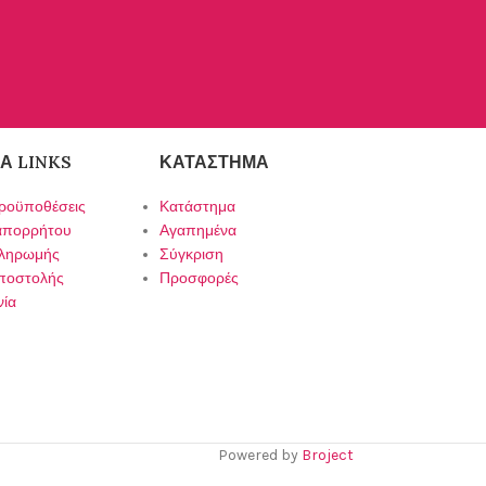
Α LINKS
ΚΑΤΆΣΤΗΜΑ
ροϋποθέσεις
Κατάστημα
 απορρήτου
Αγαπημένα
πληρωμής
Σύγκριση
ποστολής
Προσφορές
νία
Powered by
Broject