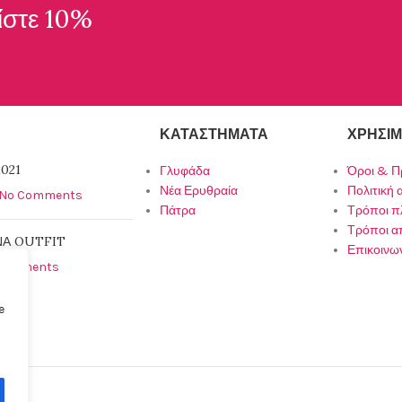
ίστε 10%
ΚΑΤΑΣΤΉΜΑΤΑ
ΧΡΉΣΙΜ
021
Γλυφάδα
Όροι & Π
Νέα Ερυθραία
Πολιτική
No Comments
Πάτρα
Τρόποι 
Τρόποι α
ΝΑ OUTFIT
Επικοινω
Comments
e