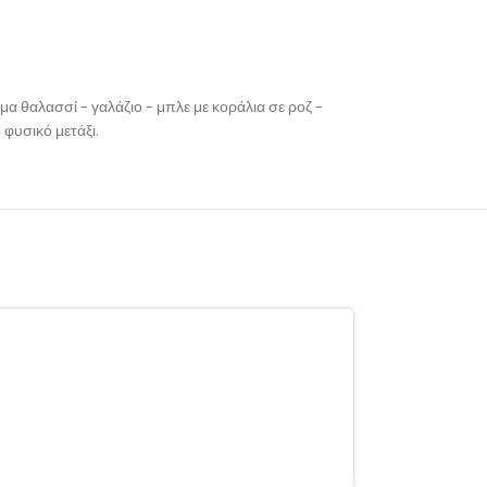
α θαλασσί – γαλάζιο – μπλε με κοράλια σε ροζ –
 φυσικό μετάξι.