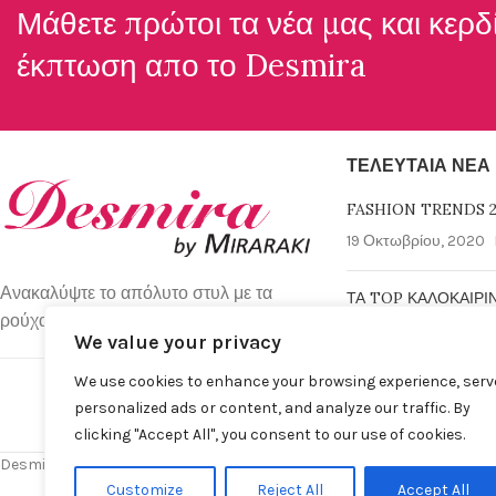
Μάθετε πρώτοι τα νέα μας και κερδ
έκπτωση απο το
Desmira
ΤΕΛΕΥΤΑΊΑ ΝΈΑ
FASHION TRENDS 2
19 Οκτωβρίου, 2020
Ανακαλύψτε το απόλυτο στυλ με τα
ΤΑ TOP ΚΑΛΟΚΑΙΡΙ
ρούχα απο τη Desmira Collection.
6 Μαρτίου, 2019
No 
We value your privacy
We use cookies to enhance your browsing experience, serv
personalized ads or content, and analyze our traffic. By
clicking "Accept All", you consent to our use of cookies.
Desmira by Despina Miraraki S.A. © 2025 | All rights Reserved
Customize
Reject All
Accept All