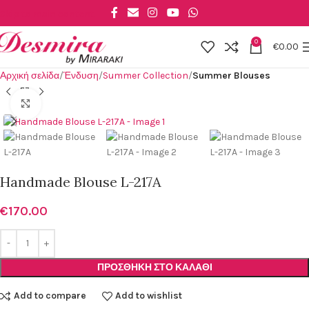
Skip to main content
0
€
0.00
Αρχική σελίδα
Ένδυση
Summer Collection
Summer Blouses
Click to enlarge
Handmade Blouse L-217A
€
170.00
ΠΡΟΣΘΉΚΗ ΣΤΟ ΚΑΛΆΘΙ
Add to compare
Add to wishlist