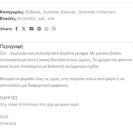
Κατηγορίες:
Ένδυση
,
Summer Blouses
,
Summer Collection
Ετικέτες:
BLOUSES
,
set
,
silk
Share:
Περιγραφή
Σετ – σορτσάκι και μπλούζα από ζορζέτα γκοφρέ. Με μανίκια βολάν
στολισμένα με λεπτή λευκή δαντέλα στους ώμους. Το χρώμα του φόντου
είναι λευκό στολισμένο με θαλασσή ασύμμετρα σχέδια.
Μπορεί να φορεθεί όλες τις ώρες, στη παραλία πάνω από μαγιό ή να
αποτελέσει μια διαφορετική εμφάνιση.
ΟΔΗΓΙΕΣ
Dry clean ή πλύσιμο στο χέρι με κρύο νερό.
SIZE
One size