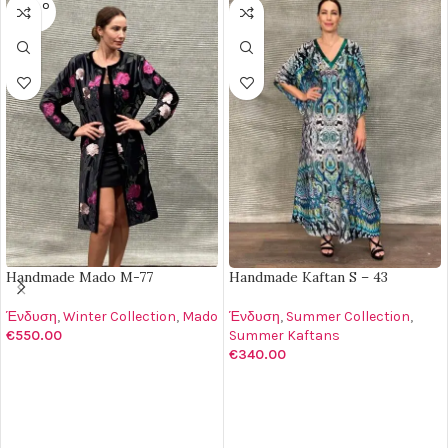
SOLD O
UT
Handmade Mado M-77
Handmade Kaftan S – 43
Ένδυση
,
Winter Collection
,
Mado
Ένδυση
,
Summer Collection
,
€
550.00
Summer Kaftans
€
340.00
ΔΙΑΒΆΣΤΕ ΠΕΡΙΣΣΌΤΕΡΑ
ΠΡΟΣΘΉΚΗ ΣΤΟ ΚΑΛΆΘΙ