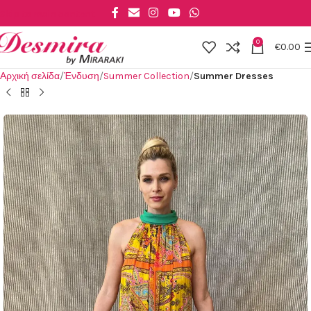
Skip to main content
0
€
0.00
Αρχική σελίδα
Ένδυση
Summer Collection
Summer Dresses