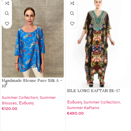
Handmade Blouse Pure Silk A –
10
SILK LONG KAFTAN SK-17
Summer Collection
,
Summer
Ένδυση
,
Summer Collection
,
Blouses
,
Ένδυση
Summer Kaftans
€
120.00
€
490.00
ΕΠΙΛΟΓΉ
ΠΡΟΣΘΉΚΗ ΣΤΟ ΚΑΛΆΘΙ