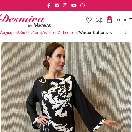
Skip to main content
0
€
0.00
Αρχική σελίδα
Ένδυση
Winter Collection
Winter Kaftans