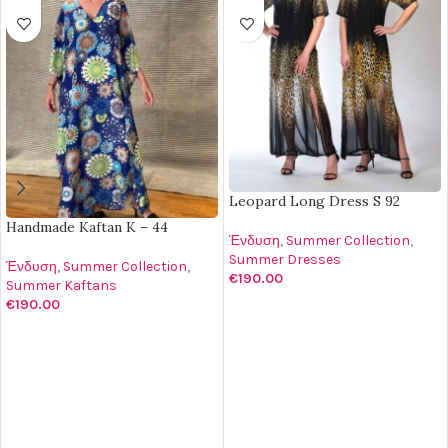
Leopard Long Dress S 92
Handmade Kaftan K – 44
Ένδυση
,
Summer Collection
,
Summer Dresses
Ένδυση
,
Summer Collection
,
€
190.00
Summer Kaftans
€
190.00
ΔΙΑΒΆΣΤΕ ΠΕΡΙΣΣΌΤΕΡΑ
ΠΡΟΣΘΉΚΗ ΣΤΟ ΚΑΛΆΘΙ