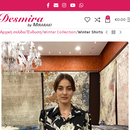
Skip to main content
0
€
0.00
Αρχική σελίδα
Ένδυση
Winter Collection
Winter Shirts