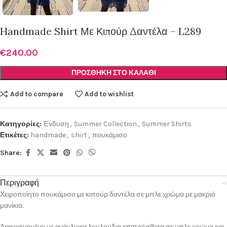
Handmade Shirt Με Κιπούρ Δαντέλα – L289
€
240.00
ΠΡΟΣΘΉΚΗ ΣΤΟ ΚΑΛΆΘΙ
Add to compare
Add to wishlist
Κατηγορίες:
Ένδυση
,
Summer Collection
,
Summer Shirts
Ετικέτες:
handmade
,
shirt
,
πουκάμισο
Share:
Περιγραφή
Χειροποίητο πουκάμισο με κιπούρ δαντέλα σε μπλε χρώμα με μακριά
μανίκια.
Διακοσμημένο με ανάγλυφα λουλούδια επιπρόσθετα σε μπλε χρώμα και