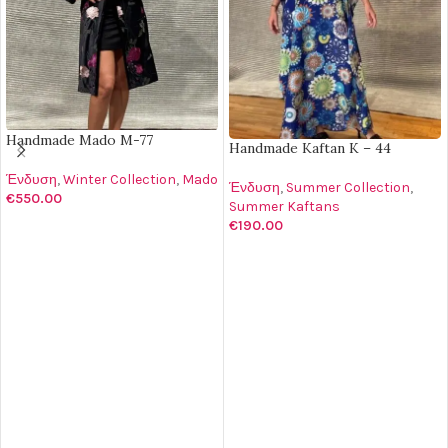
Handmade Mado M-77
Handmade Kaftan K – 44
Ένδυση
,
Winter Collection
,
Mado
Ένδυση
,
Summer Collection
,
€
550.00
Summer Kaftans
€
190.00
ΔΙΑΒΆΣΤΕ ΠΕΡΙΣΣΌΤΕΡΑ
ΠΡΟΣΘΉΚΗ ΣΤΟ ΚΑΛΆΘΙ