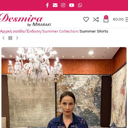
Skip to main content
0
€
0.00
Αρχική σελίδα
Ένδυση
Summer Collection
Summer Shirts