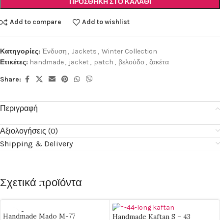
ΠΡΟΣΘΉΚΗ ΣΤΟ ΚΑΛΆΘΙ
Add to compare
Add to wishlist
Κατηγορίες:
Ένδυση
,
Jackets
,
Winter Collection
Ετικέτες:
handmade
,
jacket
,
patch
,
βελούδο
,
ζακέτα
Share:
Περιγραφή
Αξιολογήσεις (0)
Shipping & Delivery
Σχετικά προϊόντα
SOLD O
Handmade Mado M-77
Handmade Kaftan S – 43
UT