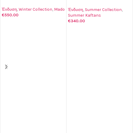
Ένδυση
,
Winter Collection
,
Mado
Ένδυση
,
Summer Collection
,
€
550.00
Summer Kaftans
€
340.00
ΔΙΑΒΆΣΤΕ ΠΕΡΙΣΣΌΤΕΡΑ
ΠΡΟΣΘΉΚΗ ΣΤΟ ΚΑΛΆΘΙ