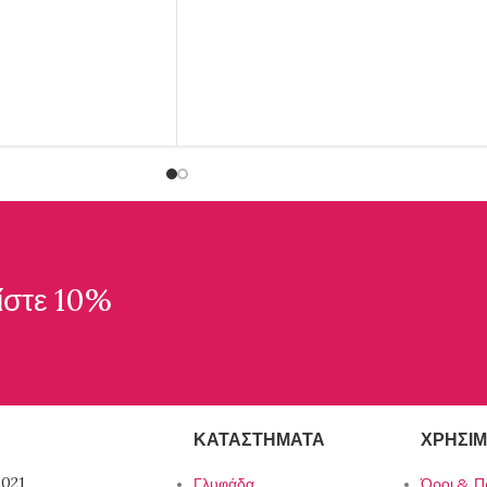
ίστε 10%
ΚΑΤΑΣΤΉΜΑΤΑ
ΧΡΉΣΙΜ
021
Γλυφάδα
Όροι & Π