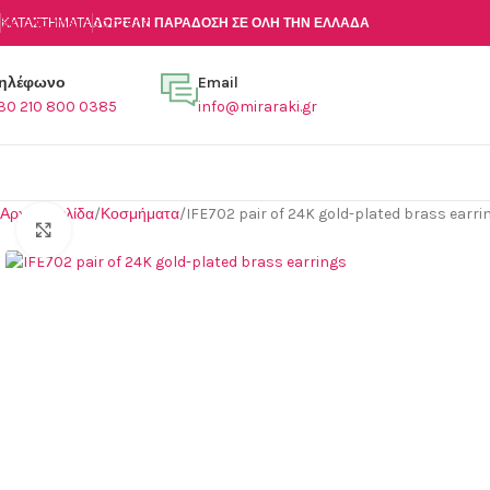
Skip to main content
ΚΑΤΑΣΤΉΜΑΤΑ
ΔΩΡΕΑΝ ΠΑΡΑΔΟΣΗ ΣΕ ΟΛΗ ΤΗΝ ΕΛΛΑΔΑ
ηλέφωνο
Email
30 210 800 0385
info@miraraki.gr
Αρχική σελίδα
Κοσμήματα
IFE702 pair of 24K gold-plated brass earri
Click to enlarge