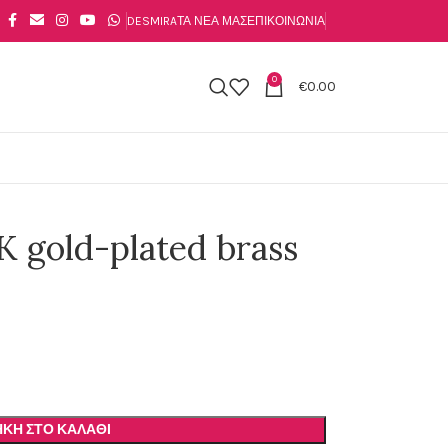
DESMIRA
ΤΑ ΝΈΑ ΜΑΣ
ΕΠΙΚΟΙΝΩΝΊΑ
0
€
0.00
K gold-plated brass
ΚΗ ΣΤΟ ΚΑΛΆΘΙ