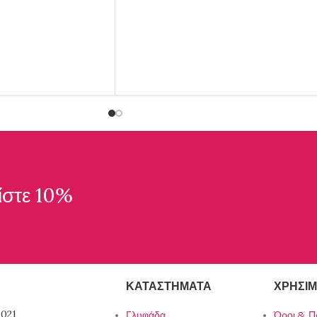
ίστε 10%
ΚΑΤΑΣΤΉΜΑΤΑ
ΧΡΉΣΙΜ
021
Γλυφάδα
Όροι & Π