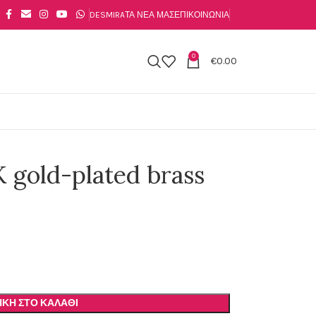
DESMIRA
ΤΑ ΝΈΑ ΜΑΣ
ΕΠΙΚΟΙΝΩΝΊΑ
0
€
0.00
K gold-plated brass
ΚΗ ΣΤΟ ΚΑΛΆΘΙ