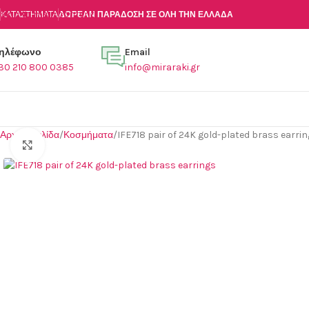
Skip to main content
ΚΑΤΑΣΤΉΜΑΤΑ
ΔΩΡΕΑΝ ΠΑΡΑΔΟΣΗ ΣΕ ΟΛΗ ΤΗΝ ΕΛΛΑΔΑ
ηλέφωνο
Email
30 210 800 0385
info@miraraki.gr
Αρχική σελίδα
Κοσμήματα
IFE718 pair of 24K gold-plated brass earri
Click to enlarge