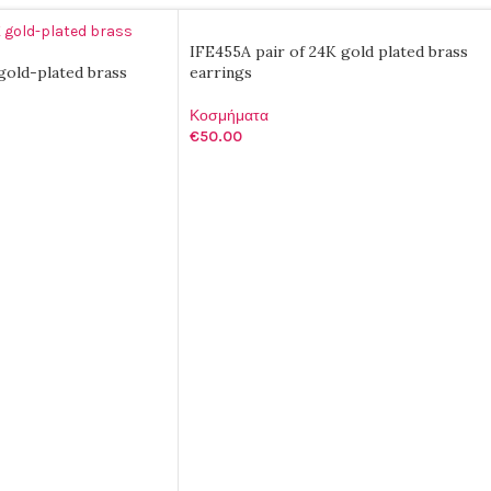
IFE455A pair of 24K gold plated brass
gold-plated brass
earrings
Κοσμήματα
€
50.00
ΠΡΟΣΘΉΚΗ ΣΤΟ ΚΑΛΆΘΙ
ΑΛΆΘΙ