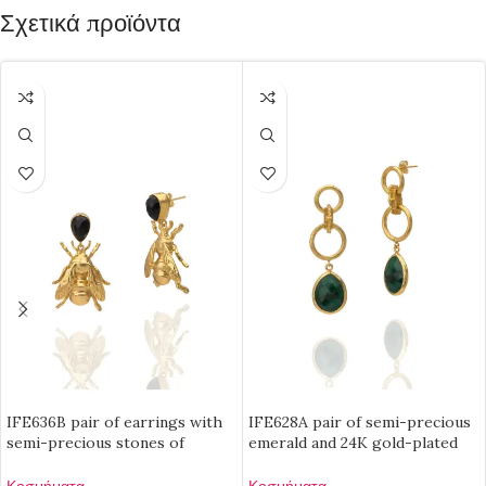
Σχετικά προϊόντα
IFE636B pair of earrings with
IFE628A pair of semi-precious
semi-precious stones of
emerald and 24K gold-plated
emerald and 24K gold-plated
brass earrings
brass