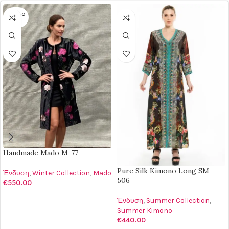
SOLD O
UT
Handmade Mado M-77
Pure Silk Kimono Long SM –
Ένδυση
,
Winter Collection
,
Mado
506
€
550.00
ΔΙΑΒΆΣΤΕ ΠΕΡΙΣΣΌΤΕΡΑ
Ένδυση
,
Summer Collection
,
Summer Kimono
€
440.00