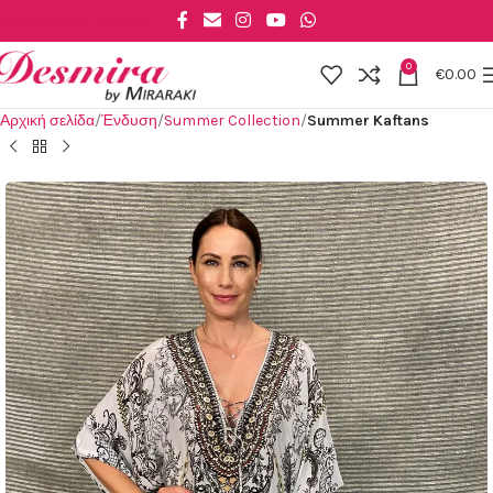
Skip to main content
0
€
0.00
Αρχική σελίδα
Ένδυση
Summer Collection
Summer Kaftans