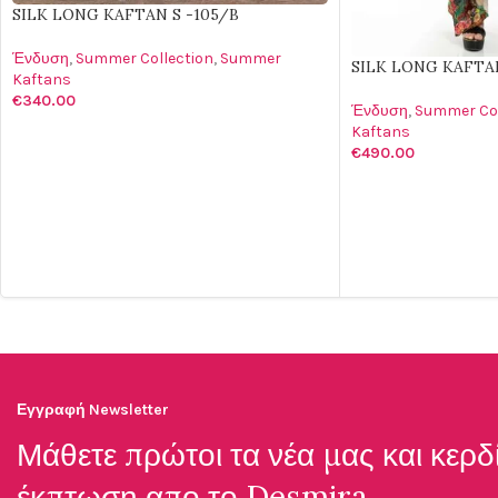
SILK LONG KAFTAN S -105/B
Ένδυση
,
Summer Collection
,
Summer
SILK LONG KAFTAN
Kaftans
€
340.00
Ένδυση
,
Summer Col
Kaftans
ΕΠΙΛΟΓΉ
€
490.00
ΠΡΟΣΘΉΚΗ ΣΤΟ Κ
Εγγραφή Newsletter
Μάθετε πρώτοι τα νέα μας και κερδ
έκπτωση απο το
Desmira