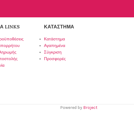
Α LINKS
ΚΑΤΆΣΤΗΜΑ
ροϋποθέσεις
Κατάστημα
 απορρήτου
Αγαπημένα
πληρωμής
Σύγκριση
ποστολής
Προσφορές
νία
Powered by
Broject