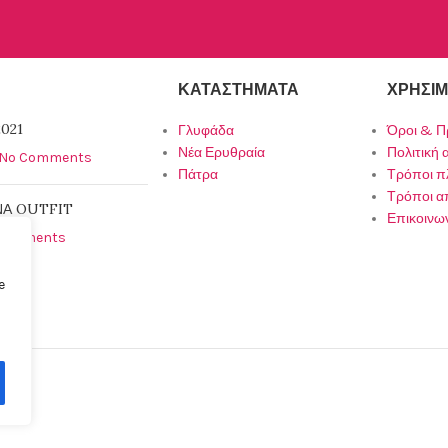
ΚΑΤΑΣΤΉΜΑΤΑ
ΧΡΉΣΙΜ
021
Γλυφάδα
Όροι & Π
Νέα Ερυθραία
Πολιτική
No Comments
Πάτρα
Τρόποι 
Τρόποι α
ΝΑ OUTFIT
Επικοινω
Comments
e