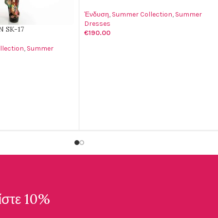
Ένδυση
,
Summer Collection
,
Summer
Dresses
 SK-17
€
190.00
ΕΠΙΛΟΓΉ
lection
,
Summer
ΑΛΆΘΙ
ίστε 10%