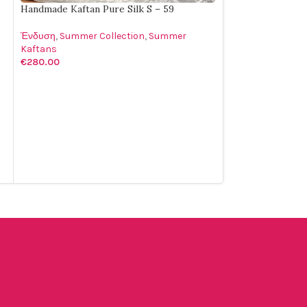
Handmade Kaftan Pure Silk S – 59
Ένδυση
,
Summer Collection
,
Summer
Kaftans
€
280.00
ΕΠΙΛΟΓΉ
Handmade Kaftan 
Ένδυση
,
Summer 
Kaftans
€
370.00
ΠΡΟΣΘΉΚΗ ΣΤΟ