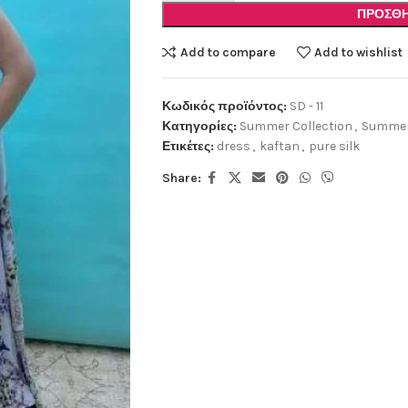
ΠΡΟΣΘΉ
Add to compare
Add to wishlist
Κωδικός προϊόντος:
SD - 11
Κατηγορίες:
Summer Collection
,
Summer
Ετικέτες:
dress
,
kaftan
,
pure silk
Share: