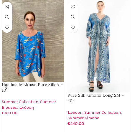
Handmade Blouse Pure Silk A –
10
Pure Silk Κimono Long SM –
404
Summer Collection
,
Summer
Blouses
,
Ένδυση
Ένδυση
,
Summer Collection
,
€
120.00
Summer Kimono
ΕΠΙΛΟΓΉ
€
440.00