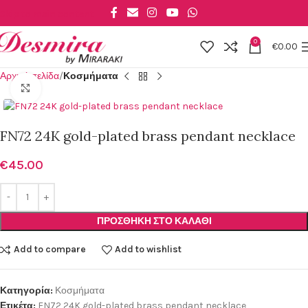
Skip to main content
0
€
0.00
Αρχική σελίδα
Κοσμήματα
Click to enlarge
FN72 24K gold-plated brass pendant necklace
€
45.00
ΠΡΟΣΘΉΚΗ ΣΤΟ ΚΑΛΆΘΙ
Add to compare
Add to wishlist
Κατηγορία:
Κοσμήματα
Ετικέτα:
FN72 24K gold-plated brass pendant necklace