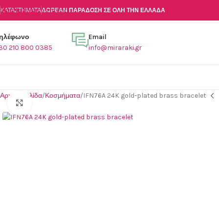
Skip to main content
ΚΑΤΑΣΤΉΜΑΤΑ
ΔΩΡΕΑΝ ΠΑΡΑΔΟΣΗ ΣΕ ΟΛΗ ΤΗΝ ΕΛΛΑΔΑ
ηλέφωνο
Email
30 210 800 0385
info@miraraki.gr
Αρχική σελίδα
Κοσμήματα
IFN76A 24K gold-plated brass bracelet
Click to enlarge