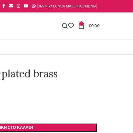
DESMIRA
ΤΑ ΝΈΑ ΜΑΣ
ΕΠΙΚΟΙΝΩΝΊΑ
0
€
0.00
plated brass
ΚΗ ΣΤΟ ΚΑΛΆΘΙ