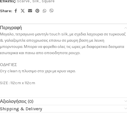
Ετικέτες:
scarve
,
silk
,
square
Share:
Περιγραφή
Μεγαλο, τετραγωνο μαντηλι touch silk, με σχεδια λαχουρια σε τυρκουαζ
& γαλαζομπλε αποχρωσεις επανω σε μαυρη βαση με λευκη
μπορντουρα. Μπορει να φορεθει ολες τις ωρες με διαφορετικα δεσιματα
εσωτερικα και πανω απο οποιοδηποτε ρουχο.
ΟΔΗΓΙΕΣ
Dry clean η πλυσιμο στο χερι με κρυο νερο.
SIZE : 112cm x 112cm
Αξιολογήσεις (0)
Shipping & Delivery