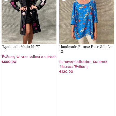
Handmade Mado M-77
Handmade Blouse Pure Silk A –
10
Ένδυση
,
Winter Collection
,
Mado
€
550.00
Summer Collection
,
Summer
Blouses
,
Ένδυση
ΔΙΑΒΆΣΤΕ ΠΕΡΙΣΣΌΤΕΡΑ
€
120.00
ΕΠΙΛΟΓΉ