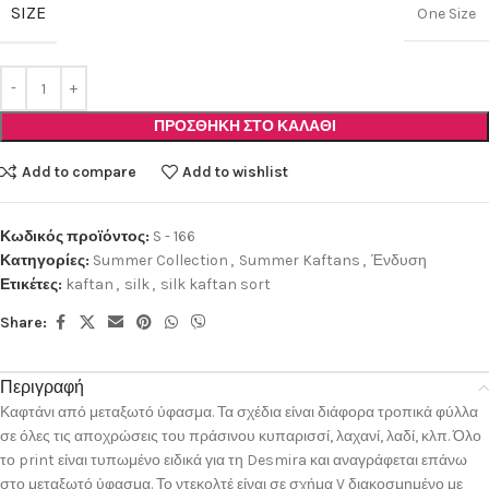
SIZE
One Size
ΠΡΟΣΘΉΚΗ ΣΤΟ ΚΑΛΆΘΙ
Add to compare
Add to wishlist
Κωδικός προϊόντος:
S - 166
Κατηγορίες:
Summer Collection
,
Summer Kaftans
,
Ένδυση
Ετικέτες:
kaftan
,
silk
,
silk kaftan sort
Share:
Περιγραφή
Καφτάνι από μεταξωτό ύφασμα. Τα σχέδια είναι διάφορα τροπικά φύλλα
σε όλες τις αποχρώσεις του πράσινου κυπαρισσί, λαχανί, λαδί, κλπ. Όλο
το print είναι τυπωμένο ειδικά για τη Desmira και αναγράφεται επάνω
στο μεταξωτό ύφασμα. Το ντεκολτέ είναι σε σχήμα V διακοσμημένο με