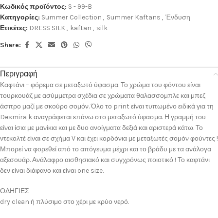
Κωδικός προϊόντος:
S - 99-B
Κατηγορίες:
Summer Collection
,
Summer Kaftans
,
Ένδυση
Ετικέτες:
DRESS SILK
,
kaftan
,
silk
Share:
Περιγραφή
Καφτάνι – φόρεμα σε μεταξωτό ύφασμα. Το χρώμα του φόντου είναι
τουρκουάζ με ασύμμετρα σχέδια σε χρώματα θαλασσομπλε και μπεζ
άσπρο μαζί με σκούρο σομόν. Όλο το print είναι τυπωμένο ειδικά για τη
Desmira k αναγράφεται επάνω στο μεταξωτό ύφασμα. Η γραμμή του
είναι ίσια με μανίκια και με δυο ανοίγματα δεξιά και αριστερά κάτω. Το
ντεκολτέ είναι σε σχήμα V και έχει κορδόνια με μεταξωτές σομόν φούντες !
Μπορεί να φορεθεί από το απόγευμα μέχρι και το βράδυ με τα ανάλογα
αξεσουάρ. Ανάλαφρο αισθησιακό και συγχρόνως ποιοτικό ! Το καφτάνι
δεν είναι διάφανο και είναι one size.
ΟΔΗΓΙΕΣ
dry clean ή πλύσιμο στο χέρι με κρύο νερό.